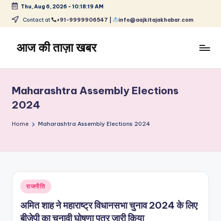
Thu, Aug 6, 2026
-
10:18:19 AM
Skip
Contact at
+91-9999906547 |
info@aajkitajakhabar.com
to
content
आज की ताज़ा खबर
भारत
के
ताज़ा
Maharashtra Assembly Elections
समाचार
2024
–
राजनीति,
Home
Maharashtra Assembly Elections 2024
मनोरंजन,
खेल,
व्यापार
और
विश्व
Posted
राजनीति
in
अमित शाह ने महाराष्ट्र विधानसभा चुनाव 2024 के लिए
बीजेपी का चुनावी घोषणा पत्र जारी किया