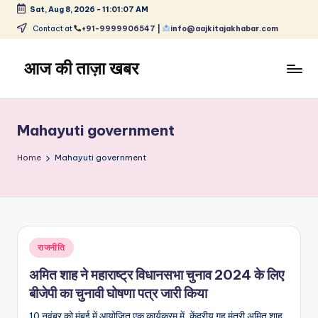
Sat, Aug 8, 2026
-
11:01:07 AM
Skip
Contact at
+91-9999906547 |
info@aajkitajakhabar.com
to
content
आज की ताज़ा खबर
भारत
के
ताज़ा
Mahayuti government
समाचार
–
Home
Mahayuti government
राजनीति,
मनोरंजन,
खेल,
व्यापार
और
Posted
राजनीति
विश्व
in
अमित शाह ने महाराष्ट्र विधानसभा चुनाव 2024 के लिए
बीजेपी का चुनावी घोषणा पत्र जारी किया
10 नवंबर को मुंबई में आयोजित एक कार्यक्रम में, केंद्रीय गृह मंत्री अमित शाह