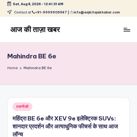
Sat, Aug 8, 2026
-
12:41:32 AM
Skip
Contact at
+91-9999906547 |
info@aajkitajakhabar.com
to
content
आज की ताज़ा खबर
भारत
के
ताज़ा
Mahindra BE 6e
समाचार
–
Home
Mahindra BE 6e
राजनीति,
मनोरंजन,
खेल,
व्यापार
और
Posted
तकनीकी
विश्व
in
महिंद्रा BE 6e और XEV 9e इलेक्ट्रिक SUVs:
शानदार प्रदर्शन और अत्याधुनिक फीचर्स के साथ आज
लॉन्च