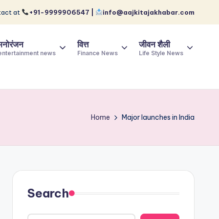
act at
+91-9999906547 |
info@aajkitajakhabar.com
मनोरंजन
वित्त
जीवन शैली
entertainment news
Finance News
Life Style News
Home
Major launches in India
Search