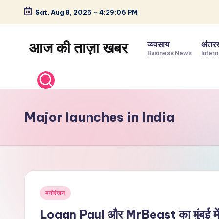
Sat, Aug 8, 2026
-
4:29:07 PM
Skip
to
आज की ताज़ा खबर
व्यवसाय
अंतररा
content
Business News
Intern
भारत
के
ताज़ा
समाचार
Major launches in India
–
राजनीति,
मनोरंजन,
खेल,
व्यापार
Posted
और
मनोरंजन
in
विश्व
Logan Paul और MrBeast का मुंबई में शा