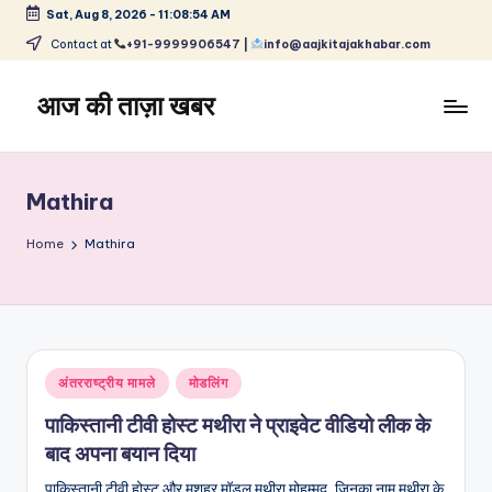
Sat, Aug 8, 2026
-
11:08:55 AM
Skip
Contact at
+91-9999906547 |
info@aajkitajakhabar.com
to
content
आज की ताज़ा खबर
भारत
के
ताज़ा
Mathira
समाचार
–
Home
Mathira
राजनीति,
मनोरंजन,
खेल,
व्यापार
और
Posted
अंतरराष्ट्रीय मामले
मोडलिंग
विश्व
in
पाकिस्तानी टीवी होस्ट मथीरा ने प्राइवेट वीडियो लीक के
बाद अपना बयान दिया
पाकिस्तानी टीवी होस्ट और मशहूर मॉडल मथीरा मोहम्मद, जिनका नाम मथीरा के