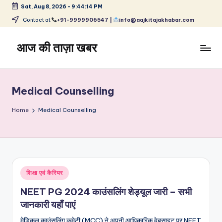
Sat, Aug 8, 2026
-
9:44:15 PM
Skip
Contact at
+91-9999906547 |
info@aajkitajakhabar.com
to
content
आज की ताज़ा खबर
भारत
के
ताज़ा
Medical Counselling
समाचार
–
Home
Medical Counselling
राजनीति,
मनोरंजन,
खेल,
व्यापार
और
Posted
शिक्षा एवं कैरियर
विश्व
in
NEET PG 2024 काउंसलिंग शेड्यूल जारी – सभी
जानकारी यहाँ पाएं
मेडिकल काउंसलिंग कमेटी (MCC) ने अपनी आधिकारिक वेबसाइट पर NEET