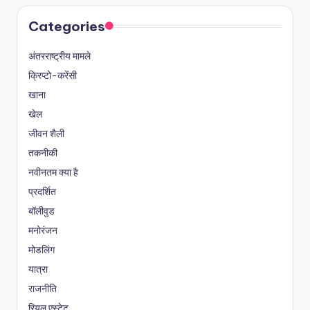
Categories
अंतरराष्ट्रीय मामले
क्रिप्टो-करेंसी
खाना
खेल
जीवन शैली
तकनीकी
नवीनतम क्या है
प्रदर्शित
बॉलीवुड
मनोरंजन
मोडलिंग
यात्रा
राजनीति
रियल एस्टेट