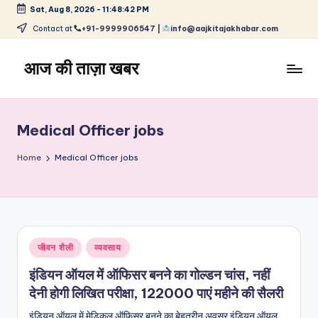
Sat, Aug 8, 2026
-
11:48:43 PM
Skip
Contact at
+91-9999906547 |
info@aajkitajakhabar.com
to
content
आज की ताज़ा खबर
भारत
के
ताज़ा
Medical Officer jobs
समाचार
–
Home
Medical Officer jobs
राजनीति,
मनोरंजन,
खेल,
व्यापार
और
Posted
जीवन शैली
व्यवसाय
विश्व
in
इंडियन ऑयल में ऑफिसर बनने का गोल्डन चांस, नहीं
देनी होगी लिखित परीक्षा, 122000 पाएं महीने की सैलरी
इंडियन ऑयल में मेडिकल ऑफिसर बनने का बेहतरीन अवसर इंडियन ऑयल