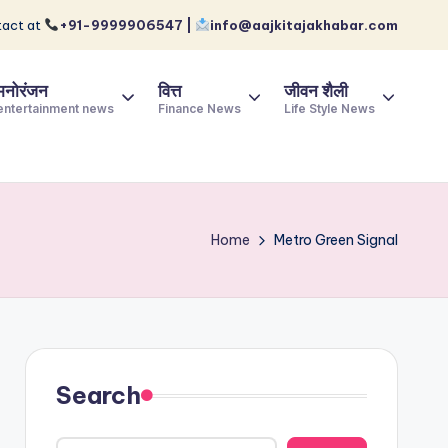
act at
+91-9999906547 |
info@aajkitajakhabar.com
मनोरंजन
वित्त
जीवन शैली
entertainment news
Finance News
Life Style News
Home
Metro Green Signal
Search