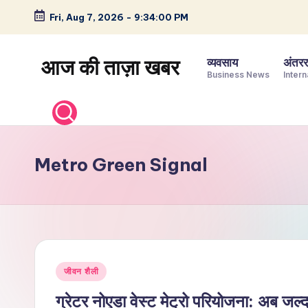
Fri, Aug 7, 2026
-
9:34:01 PM
Skip
to
आज की ताज़ा खबर
व्यवसाय
अंतररा
content
Business News
Intern
भारत
के
ताज़ा
समाचार
Metro Green Signal
–
राजनीति,
मनोरंजन,
खेल,
व्यापार
Posted
और
जीवन शैली
in
विश्व
ग्रेटर नोएडा वेस्ट मेट्रो परियोजना: अब जल्द 