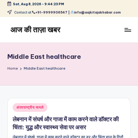
Sat, Aug 8, 2026
-
9:44:23 PM
Skip
Contact at
+91-9999906547 |
info@aajkitajakhabar.com
to
content
आज की ताज़ा खबर
भारत
के
ताज़ा
Middle East healthcare
समाचार
–
Home
Middle East healthcare
राजनीति,
मनोरंजन,
खेल,
व्यापार
और
Posted
अंतरराष्ट्रीय मामले
विश्व
in
लेबनान में संघर्ष और गाजा में काम करने वाले डॉक्टर की
चिंता: युद्ध और स्वास्थ्य सेवा पर असर
लेबनान में संघर्ष: गाजा में काम करने वाले डॉक्टर का डर और चिंता हाल के दिनों