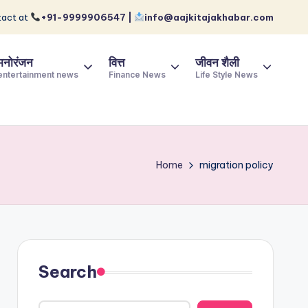
act at
+91-9999906547 |
info@aajkitajakhabar.com
मनोरंजन
वित्त
जीवन शैली
entertainment news
Finance News
Life Style News
Home
migration policy
Search