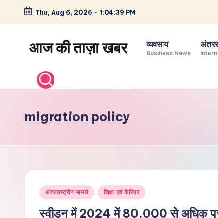
Thu, Aug 6, 2026
-
1:04:40 PM
Skip
to
आज की ताज़ा खबर
व्यवसाय
अंतररा
content
Business News
Intern
भारत
के
ताज़ा
समाचार
migration policy
–
राजनीति,
मनोरंजन,
खेल,
व्यापार
Posted
और
अंतरराष्ट्रीय मामले
शिक्षा एवं कैरियर
in
विश्व
स्वीडन में 2024 में 80,000 से अधिक परम