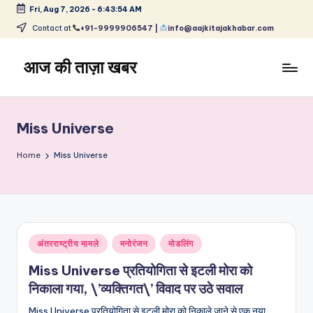
Fri, Aug 7, 2026
-
6:43:54 AM
Skip
Contact at
+91-9999906547 |
info@aajkitajakhabar.com
to
content
आज की ताज़ा खबर
भारत
के
ताज़ा
Miss Universe
समाचार
–
Home
Miss Universe
राजनीति,
मनोरंजन,
खेल,
व्यापार
और
Posted
अंतरराष्ट्रीय मामले
मनोरंजन
मोडलिंग
विश्व
in
Miss Universe प्रतियोगिता से इटली मोरा को
निकाला गया, \’व्यक्तिगत\’ विवाद पर उठे सवाल
Miss Universe प्रतियोगिता से इटली मोरा को निकाले जाने से एक नया