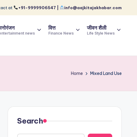
act at
+91-9999906547 |
info@aajkitajakhabar.com
मनोरंजन
वित्त
जीवन शैली
entertainment news
Finance News
Life Style News
Home
Mixed Land Use
Search