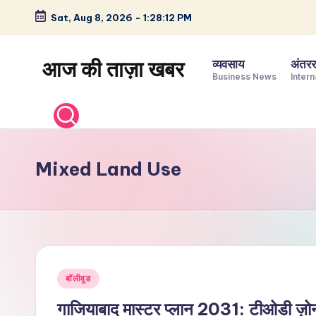
Sat, Aug 8, 2026
-
1:28:13 PM
Skip
to
आज की ताज़ा खबर
व्यवसाय
अंतररा
content
Business News
Intern
भारत
के
ताज़ा
समाचार
Mixed Land Use
–
राजनीति,
मनोरंजन,
खेल,
व्यापार
Posted
और
बॉलीवुड
in
विश्व
गाजियाबाद मास्टर प्लान 2031: टीओडी ज़ोन 