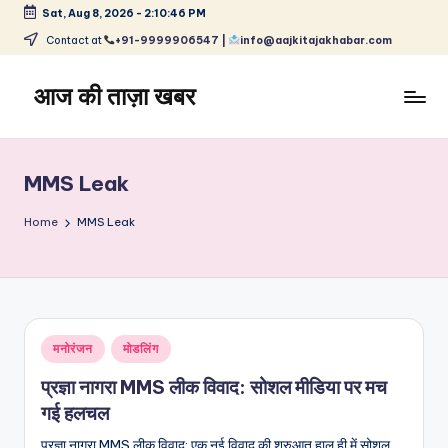
Sat, Aug 8, 2026
-
2:10:46 PM
Skip
Contact at
+91-9999906547 |
info@aajkitajakhabar.com
to
content
आज की ताज़ा खबर
भारत
के
ताज़ा
MMS Leak
समाचार
–
Home
MMS Leak
राजनीति,
मनोरंजन,
खेल,
व्यापार
और
Posted
मनोरंजन
मोडलिंग
विश्व
in
प्रज्ञा नागरा MMS लीक विवाद: सोशल मीडिया पर मच
गई हलचल
प्रज्ञा नागरा MMS लीक विवाद: एक नई विवाद की शुरुआत हाल ही में सोशल