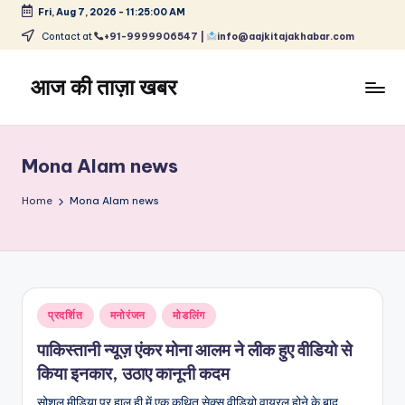
Fri, Aug 7, 2026
-
11:25:00 AM
Skip
Contact at
+91-9999906547 |
info@aajkitajakhabar.com
to
content
आज की ताज़ा खबर
भारत
के
ताज़ा
Mona Alam news
समाचार
–
Home
Mona Alam news
राजनीति,
मनोरंजन,
खेल,
व्यापार
और
Posted
प्रदर्शित
मनोरंजन
मोडलिंग
विश्व
in
पाकिस्तानी न्यूज़ एंकर मोना आलम ने लीक हुए वीडियो से
किया इनकार, उठाए कानूनी कदम
सोशल मीडिया पर हाल ही में एक कथित सेक्स वीडियो वायरल होने के बाद,