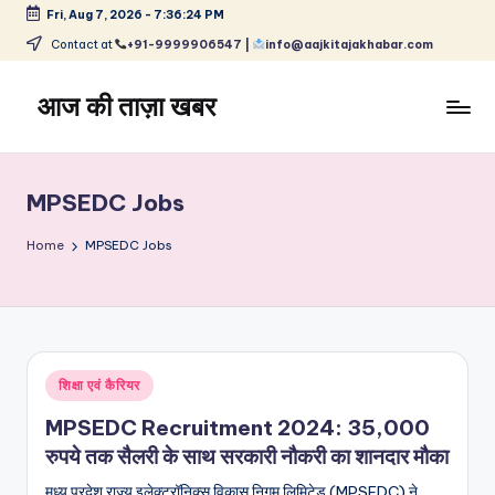
Fri, Aug 7, 2026
-
7:36:24 PM
Skip
Contact at
+91-9999906547 |
info@aajkitajakhabar.com
to
content
आज की ताज़ा खबर
भारत
के
ताज़ा
MPSEDC Jobs
समाचार
–
Home
MPSEDC Jobs
राजनीति,
मनोरंजन,
खेल,
व्यापार
और
Posted
शिक्षा एवं कैरियर
विश्व
in
MPSEDC Recruitment 2024: 35,000
रुपये तक सैलरी के साथ सरकारी नौकरी का शानदार मौका
मध्य प्रदेश राज्य इलेक्ट्रॉनिक्स विकास निगम लिमिटेड (MPSEDC) ने