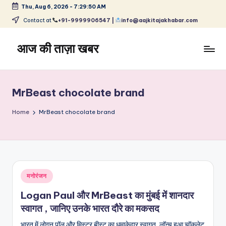
Thu, Aug 6, 2026
-
7:29:51 AM
Skip
Contact at
+91-9999906547 |
info@aajkitajakhabar.com
to
content
आज की ताज़ा खबर
भारत
के
ताज़ा
MrBeast chocolate brand
समाचार
–
Home
MrBeast chocolate brand
राजनीति,
मनोरंजन,
खेल,
व्यापार
और
Posted
मनोरंजन
विश्व
in
Logan Paul और MrBeast का मुंबई में शानदार
स्वागत , जानिए उनके भारत दौरे का मकसद
भारत में लोगन पॉल और मिस्टर बीस्ट का धमाकेदार स्वागत, लॉन्च हुआ चॉकलेट