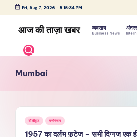
Fri, Aug 7, 2026
-
5:15:34 PM
Skip
to
आज की ताज़ा खबर
व्यवसाय
अंतररा
content
Business News
Intern
भारत
के
ताज़ा
समाचार
Mumbai
–
राजनीति,
मनोरंजन,
खेल,
व्यापार
Posted
और
बॉलीवुड
मनोरंजन
in
विश्व
1957 का दुर्लभ फुटेज – सभी दिग्गज एक ही फ्