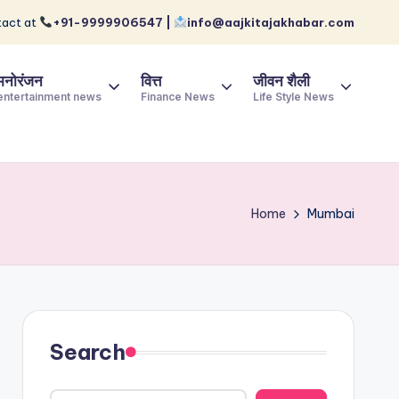
act at
+91-9999906547 |
info@aajkitajakhabar.com
मनोरंजन
वित्त
जीवन शैली
entertainment news
Finance News
Life Style News
Home
Mumbai
Search