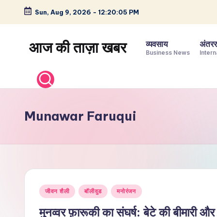
Sun, Aug 9, 2026
-
12:20:05 PM
Skip
to
आज की ताज़ा खबर
व्यवसाय
अंतररा
content
Business News
Intern
भारत
के
ताज़ा
समाचार
Munawar Faruqui
–
राजनीति,
मनोरंजन,
खेल,
व्यापार
Posted
और
जीवन शैली
बॉलीवुड
मनोरंजन
in
विश्व
मुनव्वर फ़ारूकी का संघर्ष: बेटे की बीमारी 