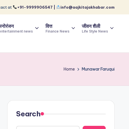
act at
+91-9999906547 |
info@aajkitajakhabar.com
मनोरंजन
वित्त
जीवन शैली
entertainment news
Finance News
Life Style News
Home
Munawar Faruqui
Search