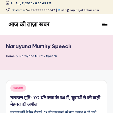
Fri, Aug 7, 2026
-
8:30:50 PM
Skip
Contact at
+91-9999906547 |
info@aajkitajakhabar.com
to
content
आज की ताज़ा खबर
भारत
के
ताज़ा
Narayana Murthy Speech
समाचार
–
Home
Narayana Murthy Speech
राजनीति,
मनोरंजन,
खेल,
व्यापार
और
Posted
व्यवसाय
विश्व
in
नारायण मूर्ति: 70 घंटे काम के पक्ष में, युवाओं से की कड़ी
मेहनत की अपील
नारायण मूर्ति ने फिर दोहराई 70 घंटे काम करने की बात, युवाओं से की कड़ी