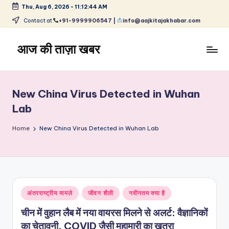
Thu, Aug 6, 2026
-
11:12:44 AM
Skip
Contact at
+91-9999906547 |
info@aajkitajakhabar.com
to
content
आज की ताज़ा खबर
भारत
के
ताज़ा
New China Virus Detected in Wuhan
समाचार
Lab
–
राजनीति,
Home
New China Virus Detected in Wuhan Lab
मनोरंजन,
खेल,
व्यापार
और
विश्व
Posted
अंतरराष्ट्रीय मामले
जीवन शैली
नवीनतम क्या है
in
चीन में वुहान लैब में नया वायरस मिलने से अलर्ट: वैज्ञानिकों
का चेतावनी, COVID जैसी महामारी का खतरा