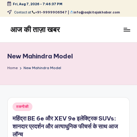
Fri, Aug 7, 2026
-
7:46:37 PM
Skip
Contact at
+91-9999906547 |
info@aajkitajakhabar.com
to
content
आज की ताज़ा खबर
भारत
के
ताज़ा
New Mahindra Model
समाचार
–
Home
New Mahindra Model
राजनीति,
मनोरंजन,
खेल,
व्यापार
और
Posted
तकनीकी
विश्व
in
महिंद्रा BE 6e और XEV 9e इलेक्ट्रिक SUVs:
शानदार प्रदर्शन और अत्याधुनिक फीचर्स के साथ आज
लॉन्च