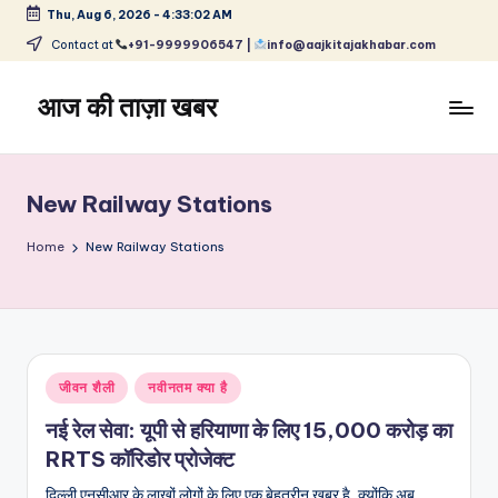
Thu, Aug 6, 2026
-
4:33:02 AM
Skip
Contact at
+91-9999906547 |
info@aajkitajakhabar.com
to
content
आज की ताज़ा खबर
भारत
के
ताज़ा
New Railway Stations
समाचार
–
Home
New Railway Stations
राजनीति,
मनोरंजन,
खेल,
व्यापार
और
Posted
जीवन शैली
नवीनतम क्या है
विश्व
in
नई रेल सेवा: यूपी से हरियाणा के लिए 15,000 करोड़ का
RRTS कॉरिडोर प्रोजेक्ट
दिल्ली एनसीआर के लाखों लोगों के लिए एक बेहतरीन खबर है, क्योंकि अब