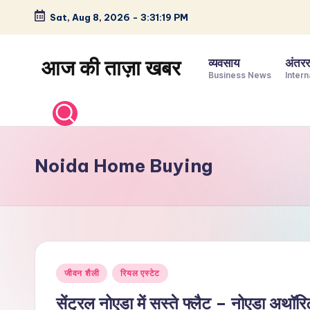
Sat, Aug 8, 2026
-
3:31:20 PM
Skip
to
आज की ताज़ा खबर
व्यवसाय
अंतररा
content
Business News
Intern
भारत
के
ताज़ा
समाचार
Noida Home Buying
–
राजनीति,
मनोरंजन,
खेल,
व्यापार
Posted
और
जीवन शैली
रियल एस्टेट
in
विश्व
सेंट्रल नोएडा में सस्ते फ्लैट – नोएडा अथॉ