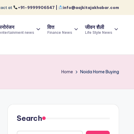
act at
+91-9999906547 |
info@aajkitajakhabar.com
मनोरंजन
वित्त
जीवन शैली
entertainment news
Finance News
Life Style News
Home
Noida Home Buying
Search