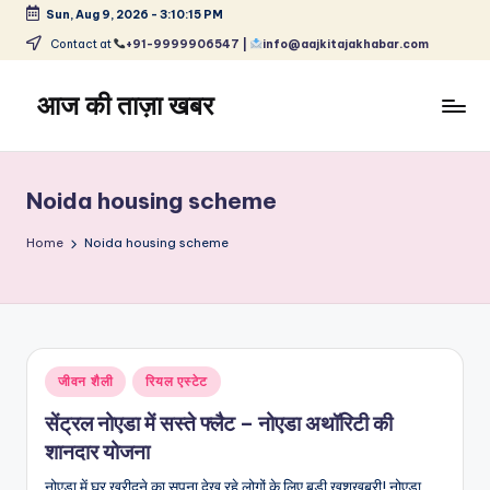
Sun, Aug 9, 2026
-
3:10:16 PM
Skip
Contact at
+91-9999906547 |
info@aajkitajakhabar.com
to
content
आज की ताज़ा खबर
भारत
के
ताज़ा
Noida housing scheme
समाचार
–
Home
Noida housing scheme
राजनीति,
मनोरंजन,
खेल,
व्यापार
और
Posted
जीवन शैली
रियल एस्टेट
विश्व
in
सेंट्रल नोएडा में सस्ते फ्लैट – नोएडा अथॉरिटी की
शानदार योजना
नोएडा में घर खरीदने का सपना देख रहे लोगों के लिए बड़ी खुशखबरी! नोएडा