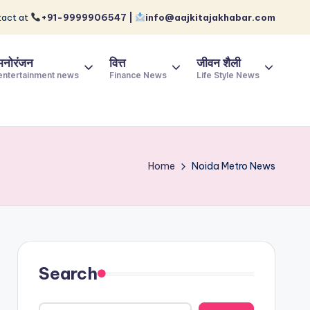
act at
+91-9999906547 |
info@aajkitajakhabar.com
मनोरंजन
वित्त
जीवन शैली
entertainment news
Finance News
Life Style News
Home
Noida Metro News
Search