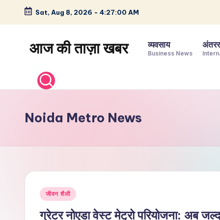
Sat, Aug 8, 2026
-
4:27:01 AM
Skip
to
आज की ताज़ा खबर
व्यवसाय
अंतररा
content
Business News
Intern
भारत
के
ताज़ा
समाचार
Noida Metro News
–
राजनीति,
मनोरंजन,
खेल,
व्यापार
Posted
और
जीवन शैली
in
विश्व
ग्रेटर नोएडा वेस्ट मेट्रो परियोजना: अब जल्द 