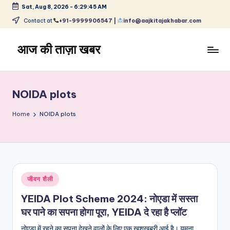
Sat, Aug 8, 2026
-
6:29:45 AM
Skip
Contact at
+91-9999906547 |
info@aajkitajakhabar.com
to
content
आज की ताज़ा खबर
भारत
के
ताज़ा
NOIDA plots
समाचार
–
Home
NOIDA plots
राजनीति,
मनोरंजन,
खेल,
व्यापार
और
Posted
जीवन शैली
विश्व
in
YEIDA Plot Scheme 2024: नोएडा में सस्ता
घर पाने का सपना होगा पूरा, YEIDA दे रहा है प्लॉट
नोएडा में रहने का सपना देखने वालों के लिए एक खुशखबरी आई है। यमुना