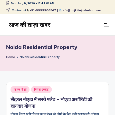
Sun, Aug 9, 2026
-
12:42:02 AM
Skip
Contact at
+91-9999906547 |
info@aajkitajakhabar.com
to
content
आज की ताज़ा खबर
भारत
के
ताज़ा
Noida Residential Property
समाचार
–
Home
Noida Residential Property
राजनीति,
मनोरंजन,
खेल,
व्यापार
और
Posted
जीवन शैली
रियल एस्टेट
विश्व
in
सेंट्रल नोएडा में सस्ते फ्लैट – नोएडा अथॉरिटी की
शानदार योजना
नोएडा में घर खरीदने का सपना देख रहे लोगों के लिए बड़ी खुशखबरी! नोएडा