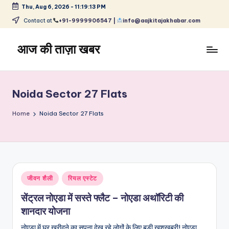
Thu, Aug 6, 2026
-
11:19:14 PM
Skip
Contact at
+91-9999906547 |
info@aajkitajakhabar.com
to
content
आज की ताज़ा खबर
भारत
के
ताज़ा
Noida Sector 27 Flats
समाचार
–
Home
Noida Sector 27 Flats
राजनीति,
मनोरंजन,
खेल,
व्यापार
और
Posted
जीवन शैली
रियल एस्टेट
विश्व
in
सेंट्रल नोएडा में सस्ते फ्लैट – नोएडा अथॉरिटी की
शानदार योजना
नोएडा में घर खरीदने का सपना देख रहे लोगों के लिए बड़ी खुशखबरी! नोएडा