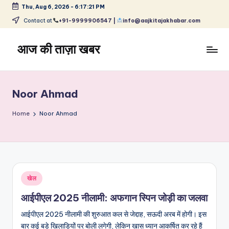
Thu, Aug 6, 2026
-
6:17:21 PM
Skip
Contact at
+91-9999906547 |
info@aajkitajakhabar.com
to
content
आज की ताज़ा खबर
भारत
के
ताज़ा
Noor Ahmad
समाचार
–
Home
Noor Ahmad
राजनीति,
मनोरंजन,
खेल,
व्यापार
और
Posted
खेल
विश्व
in
आईपीएल 2025 नीलामी: अफगान स्पिन जोड़ी का जलवा
आईपीएल 2025 नीलामी की शुरुआत कल से जेद्दाह, सऊदी अरब में होगी। इस
बार कई बड़े खिलाड़ियों पर बोली लगेगी, लेकिन खास ध्यान आकर्षित कर रहे हैं