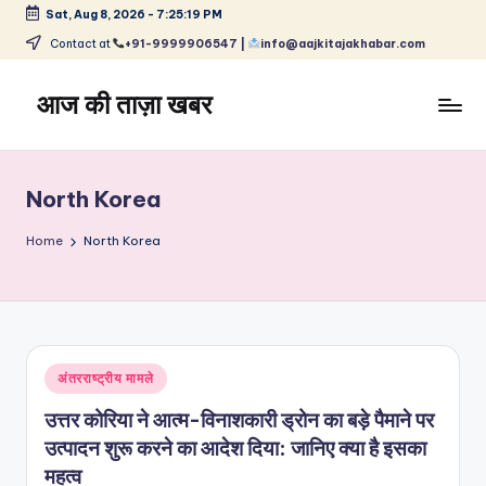
Sat, Aug 8, 2026
-
7:25:19 PM
Skip
Contact at
+91-9999906547 |
info@aajkitajakhabar.com
to
content
आज की ताज़ा खबर
भारत
के
ताज़ा
North Korea
समाचार
–
Home
North Korea
राजनीति,
मनोरंजन,
खेल,
व्यापार
और
Posted
अंतरराष्ट्रीय मामले
विश्व
in
उत्तर कोरिया ने आत्म-विनाशकारी ड्रोन का बड़े पैमाने पर
उत्पादन शुरू करने का आदेश दिया: जानिए क्या है इसका
महत्व