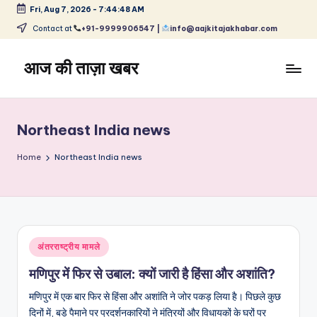
Fri, Aug 7, 2026
-
7:44:48 AM
Skip
Contact at
+91-9999906547 |
info@aajkitajakhabar.com
to
content
आज की ताज़ा खबर
भारत
के
ताज़ा
Northeast India news
समाचार
–
Home
Northeast India news
राजनीति,
मनोरंजन,
खेल,
व्यापार
और
Posted
अंतरराष्ट्रीय मामले
विश्व
in
मणिपुर में फिर से उबाल: क्यों जारी है हिंसा और अशांति?
मणिपुर में एक बार फिर से हिंसा और अशांति ने जोर पकड़ लिया है। पिछले कुछ
दिनों में, बड़े पैमाने पर प्रदर्शनकारियों ने मंत्रियों और विधायकों के घरों पर