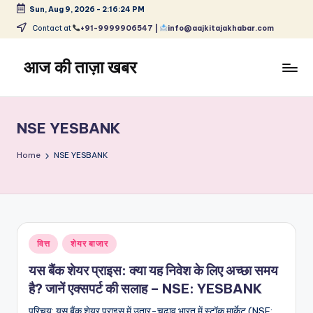
Sun, Aug 9, 2026
-
2:16:24 PM
Skip
Contact at
+91-9999906547 |
info@aajkitajakhabar.com
to
content
आज की ताज़ा खबर
भारत
के
ताज़ा
NSE YESBANK
समाचार
–
Home
NSE YESBANK
राजनीति,
मनोरंजन,
खेल,
व्यापार
और
Posted
वित्त
शेयर बाजार
विश्व
in
यस बैंक शेयर प्राइस: क्या यह निवेश के लिए अच्छा समय
है? जानें एक्सपर्ट की सलाह – NSE: YESBANK
परिचय: यस बैंक शेयर प्राइस में उतार-चढ़ाव भारत में स्टॉक मार्केट (NSE: