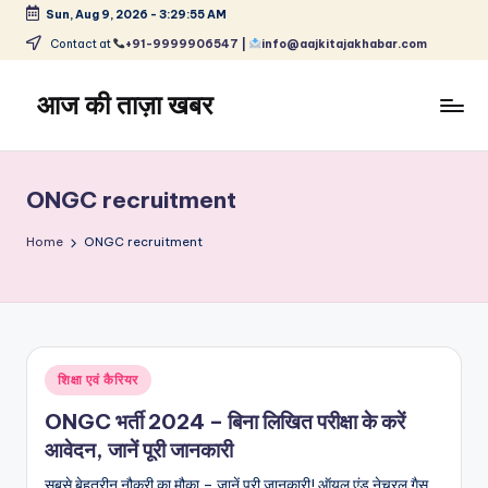
Sun, Aug 9, 2026
-
3:29:55 AM
Skip
Contact at
+91-9999906547 |
info@aajkitajakhabar.com
to
content
आज की ताज़ा खबर
भारत
के
ताज़ा
ONGC recruitment
समाचार
–
Home
ONGC recruitment
राजनीति,
मनोरंजन,
खेल,
व्यापार
और
Posted
शिक्षा एवं कैरियर
विश्व
in
ONGC भर्ती 2024 – बिना लिखित परीक्षा के करें
आवेदन, जानें पूरी जानकारी
सबसे बेहतरीन नौकरी का मौका – जानें पूरी जानकारी! ऑयल एंड नेचुरल गैस