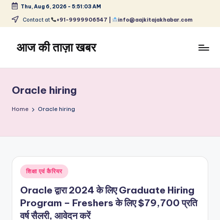
Thu, Aug 6, 2026
-
5:51:04 AM
Skip
Contact at
+91-9999906547 |
info@aajkitajakhabar.com
to
content
आज की ताज़ा खबर
भारत
के
ताज़ा
Oracle hiring
समाचार
–
Home
Oracle hiring
राजनीति,
मनोरंजन,
खेल,
व्यापार
और
Posted
शिक्षा एवं कैरियर
विश्व
in
Oracle द्वारा 2024 के लिए Graduate Hiring
Program – Freshers के लिए $79,700 प्रति
वर्ष सैलरी, आवेदन करें