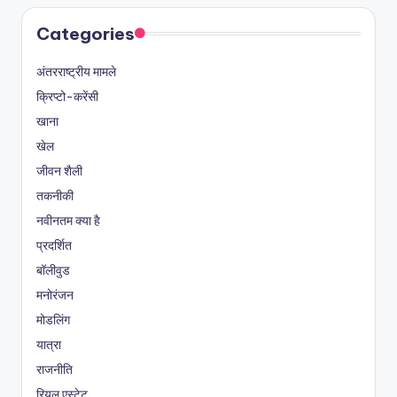
Categories
अंतरराष्ट्रीय मामले
क्रिप्टो-करेंसी
खाना
खेल
जीवन शैली
तकनीकी
नवीनतम क्या है
प्रदर्शित
बॉलीवुड
मनोरंजन
मोडलिंग
यात्रा
राजनीति
रियल एस्टेट