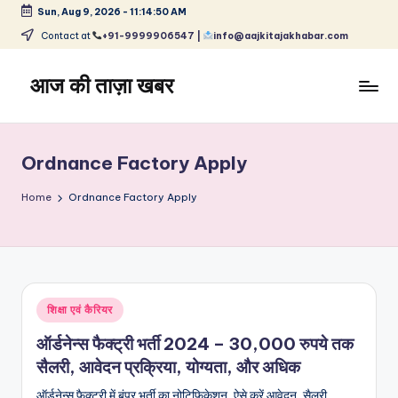
Sun, Aug 9, 2026
-
11:14:50 AM
Skip
Contact at
+91-9999906547 |
info@aajkitajakhabar.com
to
content
आज की ताज़ा खबर
भारत
के
ताज़ा
Ordnance Factory Apply
समाचार
–
Home
Ordnance Factory Apply
राजनीति,
मनोरंजन,
खेल,
व्यापार
और
Posted
शिक्षा एवं कैरियर
विश्व
in
ऑर्डनेन्स फैक्ट्री भर्ती 2024 – 30,000 रुपये तक
सैलरी, आवेदन प्रक्रिया, योग्यता, और अधिक
ऑर्डनेन्स फैक्ट्री में बंपर भर्ती का नोटिफिकेशन, ऐसे करें आवेदन, सैलरी