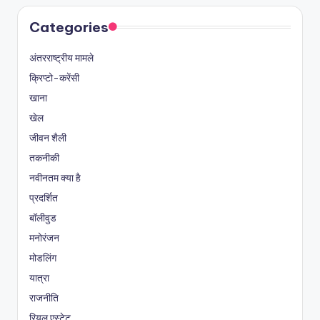
Categories
अंतरराष्ट्रीय मामले
क्रिप्टो-करेंसी
खाना
खेल
जीवन शैली
तकनीकी
नवीनतम क्या है
प्रदर्शित
बॉलीवुड
मनोरंजन
मोडलिंग
यात्रा
राजनीति
रियल एस्टेट