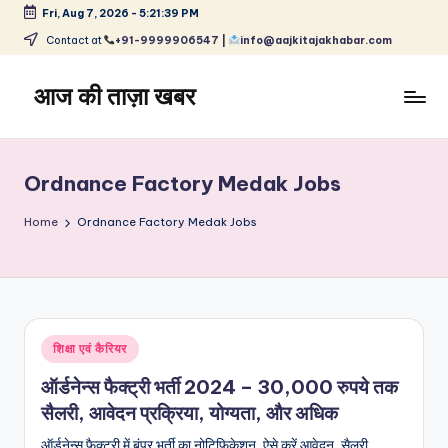
Fri, Aug 7, 2026
-
5:21:39 PM
Skip
Contact at
+91-9999906547 |
info@aajkitajakhabar.com
to
content
आज की ताज़ा खबर
भारत
के
ताज़ा
Ordnance Factory Medak Jobs
समाचार
–
Home
Ordnance Factory Medak Jobs
राजनीति,
मनोरंजन,
खेल,
व्यापार
और
Posted
शिक्षा एवं कैरियर
विश्व
in
ऑर्डनेन्स फैक्ट्री भर्ती 2024 – 30,000 रुपये तक
सैलरी, आवेदन प्रक्रिया, योग्यता, और अधिक
ऑर्डनेन्स फैक्ट्री में बंपर भर्ती का नोटिफिकेशन, ऐसे करें आवेदन, सैलरी