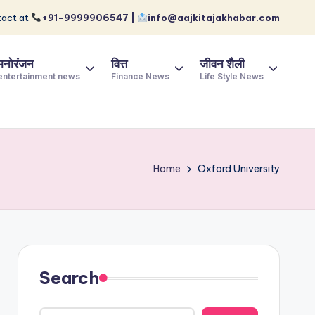
act at
+91-9999906547 |
info@aajkitajakhabar.com
मनोरंजन
वित्त
जीवन शैली
entertainment news
Finance News
Life Style News
Home
Oxford University
Search