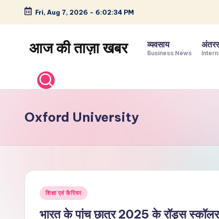
Fri, Aug 7, 2026
-
6:02:34 PM
Skip
to
आज की ताज़ा खबर
व्यवसाय
अंतररा
content
Business News
Intern
भारत
के
ताज़ा
समाचार
Oxford University
–
राजनीति,
मनोरंजन,
खेल,
व्यापार
Posted
और
शिक्षा एवं कैरियर
in
विश्व
भारत के पांच छात्र 2025 के रॉड्स स्कॉलर