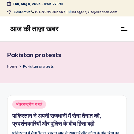
Thu, Aug 6, 2026
-
8:46:28 PM
Skip
Contact at
+91-9999906547 |
info@aajkitajakhabar.com
to
content
आज की ताज़ा खबर
भारत
के
ताज़ा
Pakistan protests
समाचार
–
Home
Pakistan protests
राजनीति,
मनोरंजन,
खेल,
व्यापार
और
Posted
अंतरराष्ट्रीय मामले
विश्व
in
पाकिस्तान ने अपनी राजधानी में सेना तैनात की,
प्रदर्शनकारियों और पुलिस के बीच हिंसा बढ़ी
पाकिस्तान में सेना तैनात: इमरान खान के समर्थकों और पुलिस के बीच हिंसा का