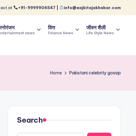
act at
+91-9999906547 |
info@aajkitajakhabar.com
मनोरंजन
वित्त
जीवन शैली
entertainment news
Finance News
Life Style News
Home
Pakistani celebrity gossip
Search