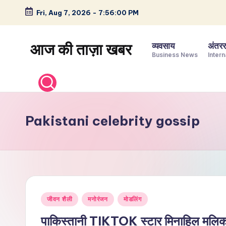
Fri, Aug 7, 2026
-
7:56:01 PM
Skip
to
आज की ताज़ा खबर
व्यवसाय
अंतररा
content
Business News
Intern
भारत
के
ताज़ा
समाचार
Pakistani celebrity gossip
–
राजनीति,
मनोरंजन,
खेल,
व्यापार
Posted
और
जीवन शैली
मनोरंजन
मोडलिंग
in
विश्व
पाकिस्तानी TIKTOK स्टार मिनाहिल मलिक