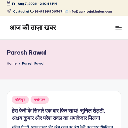
Fri, Aug 7, 2026
-
2:10:49 PM
Skip
Contact at
+91-9999906547 |
info@aajkitajakhabar.com
to
content
आज की ताज़ा खबर
भारत
के
ताज़ा
Paresh Rawal
समाचार
–
Home
Paresh Rawal
राजनीति,
मनोरंजन,
खेल,
व्यापार
और
Posted
बॉलीवुड
मनोरंजन
विश्व
in
हेरा फेरी के सितारे एक बार फिर साथ! सुनिल शेट्टी,
अक्षय कुमार और परेश रावल का धमाकेदार मिलन!
सुनिल शेट्टी, अक्षय कुमार और परेश रावल का ‘हेरा फेरी’ का कास्ट रीयूनियन