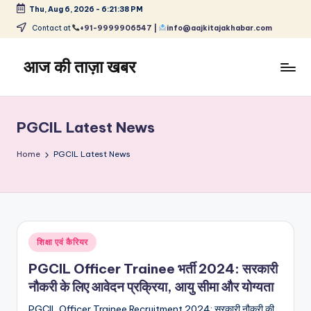
Thu, Aug 6, 2026
-
6:21:38 PM
Skip
Contact at
+91-9999906547 |
info@aajkitajakhabar.com
to
content
आज की ताज़ा खबर
भारत
के
ताज़ा
PGCIL Latest News
समाचार
–
Home
PGCIL Latest News
राजनीति,
मनोरंजन,
खेल,
व्यापार
और
Posted
शिक्षा एवं कैरियर
विश्व
in
PGCIL Officer Trainee भर्ती 2024: सरकारी
नौकरी के लिए आवेदन प्रक्रिया, आयु सीमा और योग्यता
PGCIL Officer Trainee Recruitment 2024: सरकारी नौकरी की