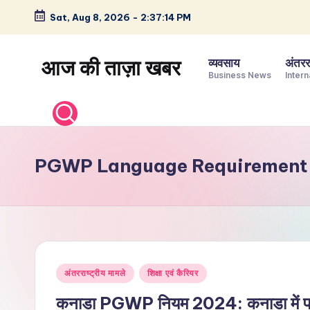
Sat, Aug 8, 2026
-
2:37:15 PM
Skip
to
आज की ताज़ा खबर
व्यवसाय
अंतररा
content
Business News
Intern
भारत
के
ताज़ा
समाचार
PGWP Language Requirement
–
राजनीति,
मनोरंजन,
खेल,
व्यापार
Posted
और
अंतरराष्ट्रीय मामले
शिक्षा एवं कैरियर
in
विश्व
कनाडा PGWP नियम 2024: कनाडा में पढ़ा