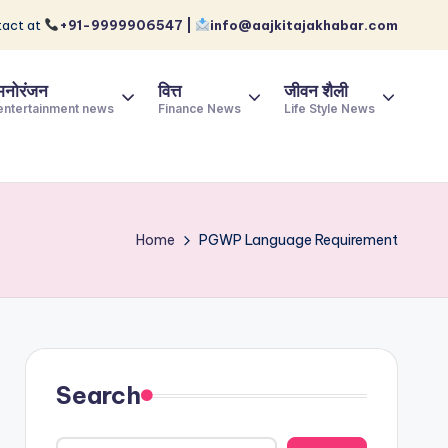
act at
+91-9999906547 |
info@aajkitajakhabar.com
मनोरंजन
वित्त
जीवन शैली
entertainment news
Finance News
Life Style News
Home
PGWP Language Requirement
Search