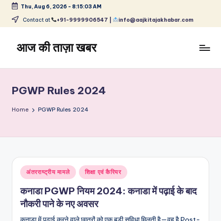
Thu, Aug 6, 2026
-
8:15:03 AM
Skip
Contact at
+91-9999906547 |
info@aajkitajakhabar.com
to
content
आज की ताज़ा खबर
भारत
के
ताज़ा
PGWP Rules 2024
समाचार
–
Home
PGWP Rules 2024
राजनीति,
मनोरंजन,
खेल,
व्यापार
और
Posted
अंतरराष्ट्रीय मामले
शिक्षा एवं कैरियर
विश्व
in
कनाडा PGWP नियम 2024: कनाडा में पढ़ाई के बाद
नौकरी पाने के नए अवसर
कनाडा में पढ़ाई करने वाले छात्रों को एक बड़ी सुविधा मिलती है—वह है Post-