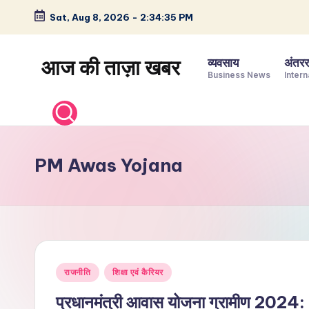
Sat, Aug 8, 2026
-
2:34:36 PM
Skip
to
आज की ताज़ा खबर
व्यवसाय
अंतररा
content
Business News
Intern
भारत
के
ताज़ा
समाचार
PM Awas Yojana
–
राजनीति,
मनोरंजन,
खेल,
व्यापार
Posted
और
राजनीति
शिक्षा एवं कैरियर
in
विश्व
प्रधानमंत्री आवास योजना ग्रामीण 2024: