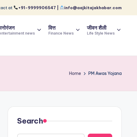
act at
+91-9999906547 |
info@aajkitajakhabar.com
मनोरंजन
वित्त
जीवन शैली
entertainment news
Finance News
Life Style News
Home
PM Awas Yojana
Search