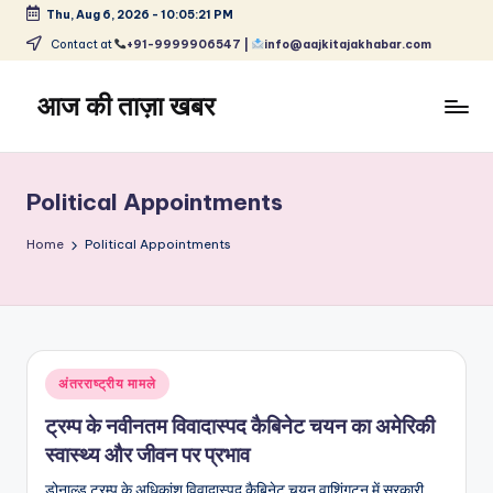
Thu, Aug 6, 2026
-
10:05:22 PM
Skip
Contact at
+91-9999906547 |
info@aajkitajakhabar.com
to
content
आज की ताज़ा खबर
भारत
के
ताज़ा
Political Appointments
समाचार
–
Home
Political Appointments
राजनीति,
मनोरंजन,
खेल,
व्यापार
और
Posted
अंतरराष्ट्रीय मामले
विश्व
in
ट्रम्प के नवीनतम विवादास्पद कैबिनेट चयन का अमेरिकी
स्वास्थ्य और जीवन पर प्रभाव
डोनाल्ड ट्रम्प के अधिकांश विवादास्पद कैबिनेट चयन वाशिंगटन में सरकारी