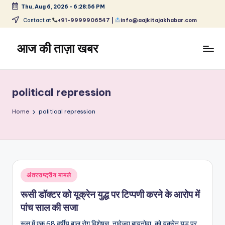
Thu, Aug 6, 2026
-
6:28:57 PM
Skip
Contact at
+91-9999906547 |
info@aajkitajakhabar.com
to
content
आज की ताज़ा खबर
भारत
के
ताज़ा
political repression
समाचार
–
Home
political repression
राजनीति,
मनोरंजन,
खेल,
व्यापार
और
Posted
अंतरराष्ट्रीय मामले
विश्व
in
रूसी डॉक्टर को यूक्रेन युद्ध पर टिप्पणी करने के आरोप में
पांच साल की सजा
रूस में एक 68 वर्षीय बाल रोग विशेषज्ञ, नादेज़्दा बायुनोवा, को यूक्रेन युद्ध पर