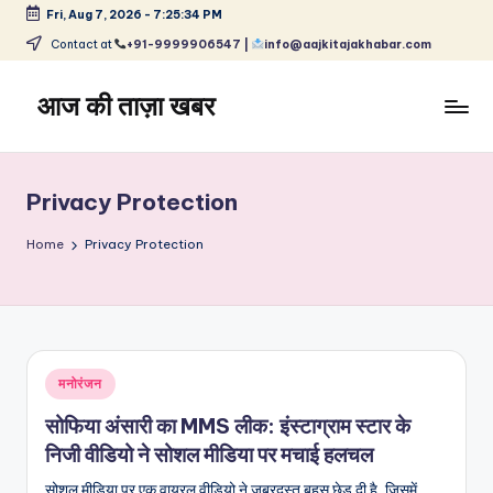
Fri, Aug 7, 2026
-
7:25:35 PM
Skip
Contact at
+91-9999906547 |
info@aajkitajakhabar.com
to
content
आज की ताज़ा खबर
भारत
के
ताज़ा
Privacy Protection
समाचार
–
Home
Privacy Protection
राजनीति,
मनोरंजन,
खेल,
व्यापार
और
Posted
मनोरंजन
विश्व
in
सोफिया अंसारी का MMS लीक: इंस्टाग्राम स्टार के
निजी वीडियो ने सोशल मीडिया पर मचाई हलचल
सोशल मीडिया पर एक वायरल वीडियो ने जबरदस्त बहस छेड़ दी है, जिसमें