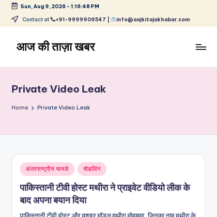
Sun, Aug 9, 2026
-
1:16:49 PM
Skip
Contact at
+91-9999906547 |
info@aajkitajakhabar.com
to
content
आज की ताज़ा खबर
भारत
के
ताज़ा
Private Video Leak
समाचार
–
Home
Private Video Leak
राजनीति,
मनोरंजन,
खेल,
व्यापार
और
Posted
अंतरराष्ट्रीय मामले
मोडलिंग
विश्व
in
पाकिस्तानी टीवी होस्ट मथीरा ने प्राइवेट वीडियो लीक के
बाद अपना बयान दिया
पाकिस्तानी टीवी होस्ट और मशहूर मॉडल मथीरा मोहम्मद, जिनका नाम मथीरा के