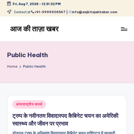
Fri, Aug 7, 2026
-
12:31:32 PM
Skip
Contact at
+91-9999906547 |
info@aajkitajakhabar.com
to
content
आज की ताज़ा खबर
भारत
के
ताज़ा
Public Health
समाचार
–
Home
Public Health
राजनीति,
मनोरंजन,
खेल,
व्यापार
और
Posted
अंतरराष्ट्रीय मामले
विश्व
in
ट्रम्प के नवीनतम विवादास्पद कैबिनेट चयन का अमेरिकी
स्वास्थ्य और जीवन पर प्रभाव
डोनाल्ड ट्रम्प के अधिकांश विवादास्पद कैबिनेट चयन वाशिंगटन में सरकारी