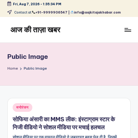
Fri, Aug 7, 2026
-
1:35:35 PM
Skip
Contact at
+91-9999906547 |
info@aajkitajakhabar.com
to
content
आज की ताज़ा खबर
भारत
के
ताज़ा
Public Image
समाचार
–
Home
Public Image
राजनीति,
मनोरंजन,
खेल,
व्यापार
और
Posted
मनोरंजन
विश्व
in
सोफिया अंसारी का MMS लीक: इंस्टाग्राम स्टार के
निजी वीडियो ने सोशल मीडिया पर मचाई हलचल
सोशल मीडिया पर एक वायरल वीडियो ने जबरदस्त बहस छेड़ दी है, जिसमें